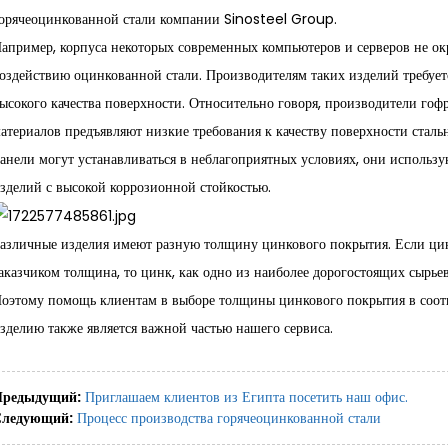
орячеоцинкованной стали компании Sinosteel Group.
апример, корпуса некоторых современных компьютеров и серверов не ок
оздействию оцинкованной стали. Производителям таких изделий требует
ысокого качества поверхности. Относительно говоря, производители го
атериалов предъявляют низкие требования к качеству поверхности сталь
анели могут устанавливаться в неблагоприятных условиях, они использу
зделий с высокой коррозионной стойкостью.
азличные изделия имеют разную толщину цинкового покрытия. Если ци
аказчиком толщина, то цинк, как одно из наиболее дорогостоящих сырье
оэтому помощь клиентам в выборе толщины цинкового покрытия в соотв
зделию также является важной частью нашего сервиса.
Предыдущий:
Приглашаем клиентов из Египта посетить наш офис.
Следующий:
Процесс производства горячеоцинкованной стали