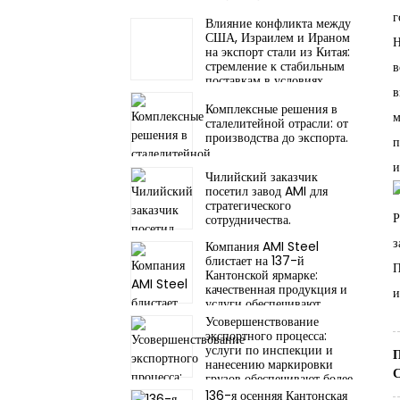
г
Влияние конфликта между
США, Израилем и Ираном
Н
на экспорт стали из Китая:
стремление к стабильным
в
поставкам в условиях
в
рыночных колебаний
Комплексные решения в
м
сталелитейной отрасли: от
производства до экспорта.
п
и
Чилийский заказчик
посетил завод AMI для
стратегического
Р
сотрудничества.
з
Компания AMI Steel
блистает на 137-й
П
Кантонской ярмарке:
качественная продукция и
и
услуги обеспечивают
доступ к более чем 30
Усовершенствование
мировым рынкам.
экспортного процесса:
услуги по инспекции и
нанесению маркировки
грузов обеспечивают более
плавное таможенное
136-я осенняя Кантонская