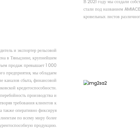
В 2021 году мы создали соб
стали под названием AMIACE
кровельных листов различног
итель и экспортер рельсовой
жена в Тяньцзине, крупнейшем
объем продаж превышает 1 000
ого предприятия, мы обладаем
е каналов сбыта, финансовой
нковской кредитоспособности.
сперебойность производства и
творяя требования клиентов к
 а также оперативно фиксируя
клиентам по всему миру более
урентоспособную продукцию.