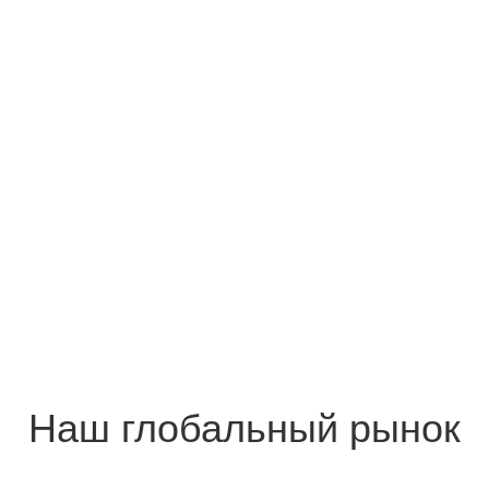
КОМАНДА
 в 60 странах. Все сотрудники AMI работали на государственных металлу
том в сфере стальной продукции, международной торговли и зарубежно
компании. Мы создаем профессиональную платформу для импорта и экспо
сками. Мы станем вашим стратегическим партнером в сталелитейном биз
Наш глобальный рынок