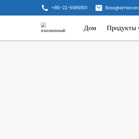
+86-22-59891101
Boss@amiacer
Дом
Продукты