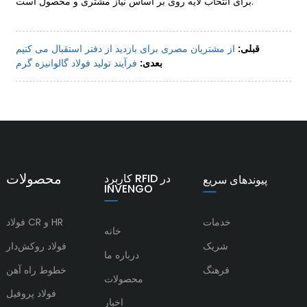
برای انتخاب لایه روی بر اساس نیاز مشتری و محصول است.
قبلی:
از مشتریان مصری برای بازدید از دفتر استقبال می کنیم
بعدی:
فرآیند تولید فولاد گالوانیزه گرم
محصولات
کاربرد RFID در
پیوندهای سریع
INVENGO
خدمات
فولاد CR و HR
خانه
شریک
فولاد روکش‌دار
درباره ما
فرهنگ
خطوط راه آهن
محصولات
فولاد پروفیل
اخبار