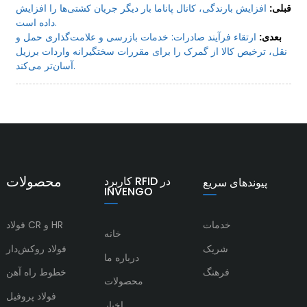
قبلی:
افزایش بارندگی، کانال پاناما بار دیگر جریان کشتی‌ها را افزایش
داده است.
بعدی:
ارتقاء فرآیند صادرات: خدمات بازرسی و علامت‌گذاری حمل و
نقل، ترخیص کالا از گمرک را برای مقررات سختگیرانه واردات برزیل
آسان‌تر می‌کند.
محصولات
کاربرد RFID در
پیوندهای سریع
INVENGO
خدمات
فولاد CR و HR
خانه
شریک
فولاد روکش‌دار
درباره ما
فرهنگ
خطوط راه آهن
محصولات
فولاد پروفیل
اخبار