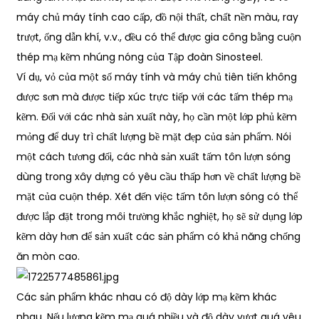
máy chủ máy tính cao cấp, đồ nội thất, chất nền màu, ray
trượt, ống dẫn khí, v.v., đều có thể được gia công bằng cuộn
thép mạ kẽm nhúng nóng của Tập đoàn Sinosteel.
Ví dụ, vỏ của một số máy tính và máy chủ tiên tiến không
được sơn mà được tiếp xúc trực tiếp với các tấm thép mạ
kẽm. Đối với các nhà sản xuất này, họ cần một lớp phủ kẽm
mỏng để duy trì chất lượng bề mặt đẹp của sản phẩm. Nói
một cách tương đối, các nhà sản xuất tấm tôn lượn sóng
dùng trong xây dựng có yêu cầu thấp hơn về chất lượng bề
mặt của cuộn thép. Xét đến việc tấm tôn lượn sóng có thể
được lắp đặt trong môi trường khắc nghiệt, họ sẽ sử dụng lớp
kẽm dày hơn để sản xuất các sản phẩm có khả năng chống
ăn mòn cao.
Các sản phẩm khác nhau có độ dày lớp mạ kẽm khác
nhau. Nếu lượng kẽm mạ quá nhiều và độ dày vượt quá yêu