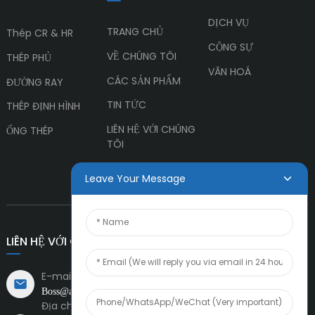
DỊCH VỤ
TRANG CHỦ
Thép CR & HR
CỘNG SỰ
VỀ CHÚNG TÔI
THÉP PHỦ
VĂN HOÁ
CÁC SẢN PHẨM
ĐƯỜNG RAY
TIN TỨC
THÉP ĐỊNH HÌNH
LIÊN HỆ VỚI CHÚNG
ỐNG THÉP
TÔI
Leave Your Message
LIÊN HỆ VỚI CHÚNG TÔI
E-mail:
Boss@amiacero.com
Địa chỉ: