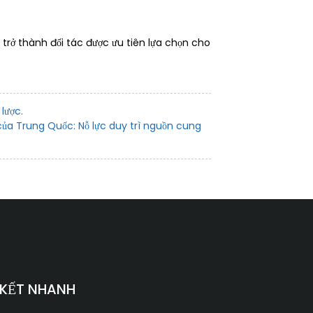
 trở thành đối tác được ưu tiên lựa chọn cho
lược.
của Trung Quốc: Nỗ lực duy trì nguồn cung
 KẾT NHANH