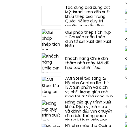
l
Tác động của xung đột
Mỹ-Israel-Iran đến xuất
khẩu thép của Trung
D
Quốc: Nỗ lực duy trì
nguồn cung ổn định
trong bối cảnh thị
Giải pháp thép tích hợp
trường biến động.
- Chuyên môn toàn
K
diện từ sản xuất đến xuất
khẩu
Khách hàng Chile đến
K
thăm nhà máy AMI để
hợp tác chiến lược.
K
AMI Steel tỏa sáng tại
Hội chợ Canton lần thứ
137: Sản phẩm và dịch
vụ chất lượng giúp mở
rộng thị trường sang hơn
30 quốc gia trên thế giới.
Nâng cấp quy trình xuất
H
khẩu: Dịch vụ kiểm tra
và đánh dấu vận chuyển
đảm bảo thông quan
thuận lợi hơn, đáp ứng
các quy định nhập khẩu
Hội chợ mùa thu Quảng