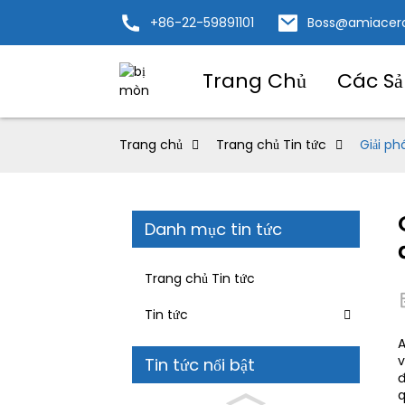
+86-22-59891101
Boss@amiacer
Trang Chủ
Các S
Trang chủ
Trang chủ Tin tức
Giải ph
Danh mục tin tức
Trang chủ Tin tức
Tin tức
A
v
Tin tức nổi bật
đ
q