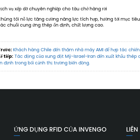
ịch vụ xếp dỡ chuyên nghiệp cho tàu chở hàng rời
húng tôi nỗ lực tăng cường năng lực tích hợp, hướng tới mục tiêu
ác chuỗi cung ứng thép ổn định, chất lượng cao.
rước:
Khách hàng Chile đến thăm nhà máy AMI để hợp tác chiến 
ế tiếp:
Tác động của xung đột Mỹ-Israel-Iran đến xuất khẩu thép 
n định trong bối cảnh thị trường biến động.
ỨNG DỤNG RFID CỦA INVENGO
LIÊN