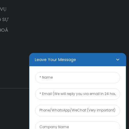
 VỤ
 SỰ
HOÁ
Leave Your Message