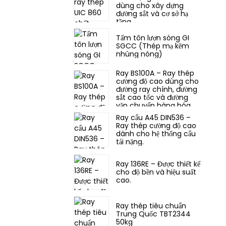
dùng cho xây dựng
đường sắt và cơ sở hạ
tầng.
Tấm tôn lượn sóng GI
SGCC (Thép mạ kẽm
nhúng nóng)
Ray BS100A – Ray thép
cường độ cao dùng cho
đường ray chính, đường
sắt cao tốc và đường
vận chuyển hàng hóa.
Ray cẩu A45 DIN536 –
Ray thép cường độ cao
dành cho hệ thống cẩu
tải nặng.
Ray 136RE – Được thiết kế
cho độ bền và hiệu suất
cao.
Ray thép tiêu chuẩn
Trung Quốc TBT2344
50kg