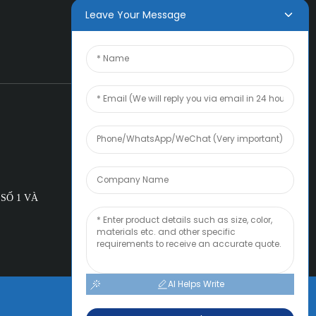
Leave Your Message
SỐ 1 VÀ
AI Helps Write