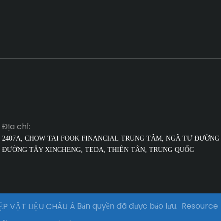
Địa chỉ:
2407A, CHOW TAI FOOK FINANCIAL
TRUNG TÂM, NGÃ TƯ ĐƯỜNG 
ĐƯỜNG TÂY XINCHENG, TEDA, THIÊN TÂN, TRUNG QUỐC
Bản quyền đã được bảo lưu.
Resource
P VẬT LIỆU CHÂU Á