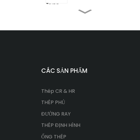
Ray thép nhẹ tiêu chuẩn
Trung Quốc GB11264
22kg
Ray thép chịu lực tiêu
chuẩn Trung Quốc 75kg
Đường ray xe lửa tiêu
CÁC SẢN PHẨM
chuẩn Trung Quốc 60N
Thép CR & HR
Ray cầu trục ASTM A759
CR175
THÉP PHỦ
ĐƯỜNG RAY
THÉP ĐỊNH HÌNH
ỐNG THÉP