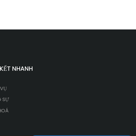
 KẾT NHANH
 VỤ
 SỰ
HOÁ