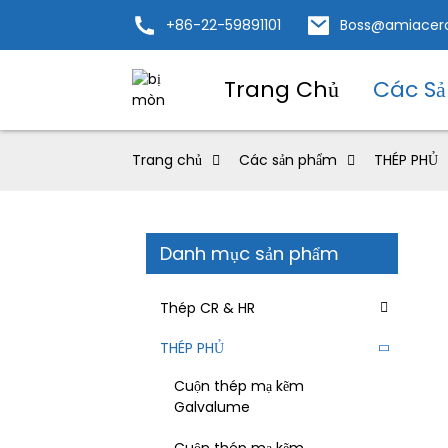
+86-22-59891101
Boss@amiacer
Trang Chủ
Các S
Trang chủ
Các sản phẩm
THÉP PHỦ
Danh mục sản phẩm
Thép CR & HR
THÉP PHỦ
Cuộn thép mạ kẽm
Galvalume
Cuộn thép mạ kẽm