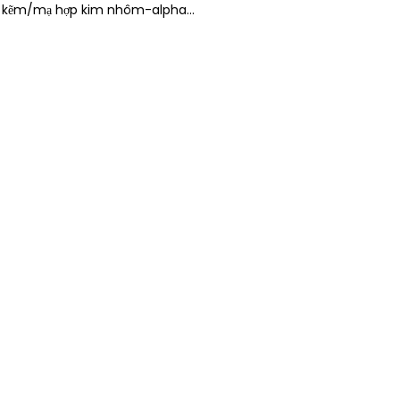
kẽm/mạ hợp kim nhôm-alpha...