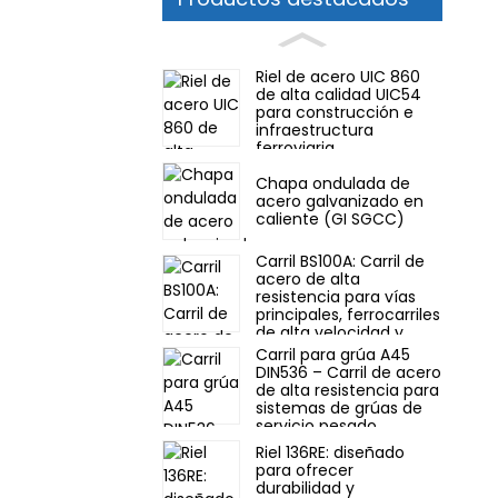
Riel de acero UIC 860
de alta calidad UIC54
para construcción e
infraestructura
ferroviaria
Chapa ondulada de
acero galvanizado en
caliente (GI SGCC)
Carril BS100A: Carril de
acero de alta
resistencia para vías
principales, ferrocarriles
de alta velocidad y
líneas de mercancías.
Carril para grúa A45
DIN536 – Carril de acero
de alta resistencia para
sistemas de grúas de
servicio pesado.
Riel 136RE: diseñado
para ofrecer
durabilidad y