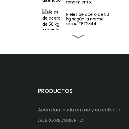
rendimiento.
Rieles de acero de 50
kg según la norma
china TBT2344
Rieles de acero ligero
de 22 kg, norma china
GB11264
Riel pesado de acero
para ferrocarril,
estándar chino, 75 kg
Riel ferroviario estándar
PRODUCTOS
chino 60N
Acero laminado en frío y en caliente
Rieles para grúa ASTM
A759 CR175
ACERO RECUBIERTO