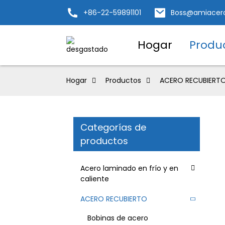
+86-22-59891101
Boss@amiacer
Hogar
Produ
Hogar
Productos
ACERO RECUBIERT
Categorías de
productos
Acero laminado en frío y en
caliente
ACERO RECUBIERTO
Bobinas de acero