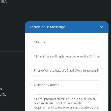
URA
Leave Your Message
LA
JIN,