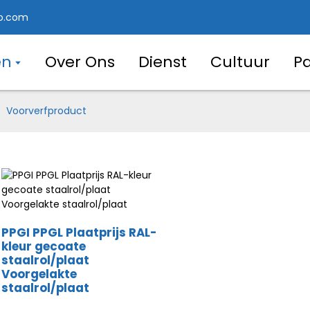
o.com
en
Over Ons
Dienst
Cultuur
P
Voorverfproduct
PPGI PPGL Plaatprijs RAL-
kleur gecoate
staalrol/plaat
Voorgelakte
staalrol/plaat