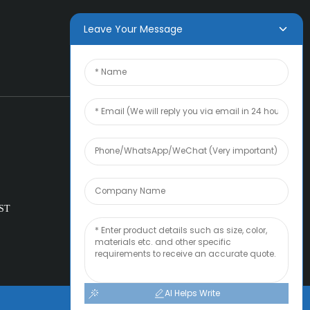
Leave Your Message
ST
AI Helps Write