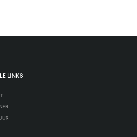
LE LINKS
ST
NER
UUR