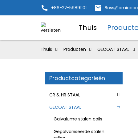
+86-22-59891101
Boss@amiacer
Thuis
Product
Thuis
Producten
GECOAT STAAL
Productcategorieën
CR & HR STAAL
GECOAT STAAL
Galvalume stalen coils
Gegalvaniseerde stalen
rollen