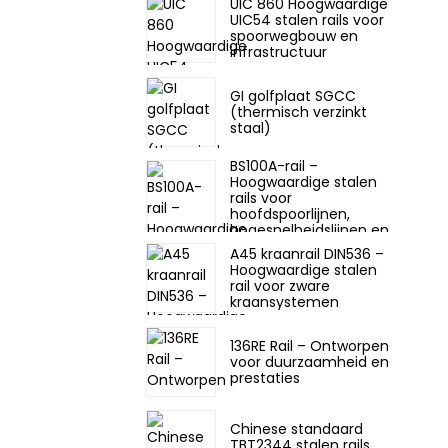
UIC 860 Hoogwaardige
UIC54 stalen rails voor
spoorwegbouw en
infrastructuur
GI golfplaat SGCC
(thermisch verzinkt
staal)
BS100A-rail –
Hoogwaardige stalen
rails voor
hoofdspoorlijnen,
hogesnelheidslijnen en
goederenlijnen
A45 kraanrail DIN536 –
Hoogwaardige stalen
rail voor zware
kraansystemen
136RE Rail – Ontworpen
voor duurzaamheid en
prestaties
Chinese standaard
TBT2344 stalen rails