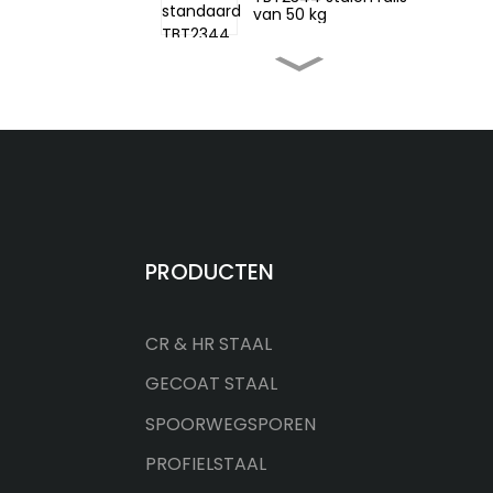
van 50 kg
Chinese norm GB11264
22 kg lichte stalen rails
Chinese standaard 75
kg zware stalen
spoorwegrail
Chinese standaard 60N
PRODUCTEN
spoorwegrail
CR & HR STAAL
ASTM A759 CR175
kraanrails
GECOAT STAAL
SPOORWEGSPOREN
PROFIELSTAAL