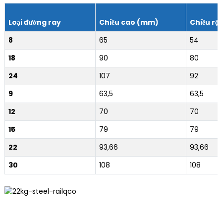
Loại đường ray
Chiều cao (mm)
Chiều r
8
65
54
18
90
80
24
107
92
9
63,5
63,5
12
70
70
15
79
79
22
93,66
93,66
30
108
108