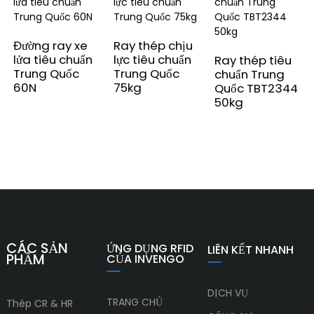
Đường ray xe
Ray thép chịu
lửa tiêu chuẩn
lực tiêu chuẩn
Ray thép tiêu
Trung Quốc
Trung Quốc
chuẩn Trung
60N
75kg
Quốc TBT2344
50kg
CÁC SẢN
ỨNG DỤNG RFID
LIÊN KẾT NHANH
PHẨM
CỦA INVENGO
DỊCH VỤ
TRANG CHỦ
Thép CR & HR