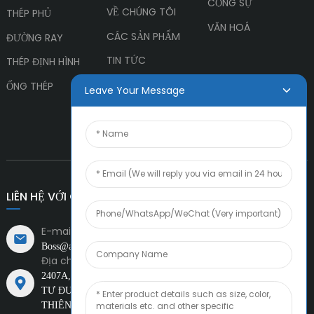
CỘNG SỰ
VỀ CHÚNG TÔI
THÉP PHỦ
VĂN HOÁ
CÁC SẢN PHẨM
ĐƯỜNG RAY
TIN TỨC
THÉP ĐỊNH HÌNH
LIÊN HỆ VỚI CHÚNG
ỐNG THÉP
Leave Your Message
TÔI
LIÊN HỆ VỚI CHÚNG TÔI
E-mail:
Boss@amiacero.com
Địa chỉ:
2407A, CHOW TAI FOOK FINANCIAL
TRUNG TÂM, NGÃ
TƯ ĐƯỜNG SỐ 1 VÀ ĐƯỜNG TÂY XINCHENG, TEDA,
THIÊN TÂN, TRUNG QUỐC