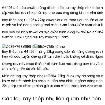
GB11264 là tiêu chuẩn dùng để chỉ các loại ray thép nhẹ khác n
xếp vào loại ray nhẹ, phù hợp cho các ứng dụng tải nhẹ như đườ
Ray thép nhẹ GB11264 22kg được sản xuất theo tiêu chuẩn quốc gi
mạnh và khả năng chống mài mòn. Các khâu kiểm soát chất lượng
Ray này có kích thước và đặc điểm hình dạng cụ thể. Nó có kh
93mm. Chiều rộng đầu ray khoảng 50mm.
Ray thép nhẹ GB11264 nặng 22kg cung cấp nền tảng đường ray ổn
hợp với các tuyến đường sắt tạm thời hoặc không cố định. Ngoài r
Đường ray này được thiết kế để đảm bảo hoạt động trơn tru và a
ảnh hưởng đến độ bền kết cấu.
Nhìn chung, ray thép nhẹ GB11264 22kg là loại ray đa năng và đán
khiến nó trở thành lựa chọn ưu tiên cho nhiều ngành công nghiệ
22kg tiếp tục chứng minh giá trị của mình trong lĩnh vực cơ sở h
Các loại ray thép nhẹ liên quan như bên dướ