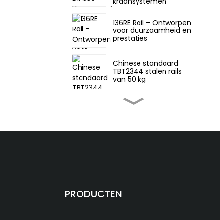
kraansystemen
136RE Rail – Ontworpen
voor duurzaamheid en
prestaties
Chinese standaard
TBT2344 stalen rails
van 50 kg
Chinese norm GB11264
22 kg lichte stalen rails
Chinese standaard 75
kg zware stalen
spoorwegrail
Chinese standaard 60N
PRODUCTEN
spoorwegrail