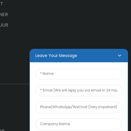
ST
NER
UUR
Leave Your Message