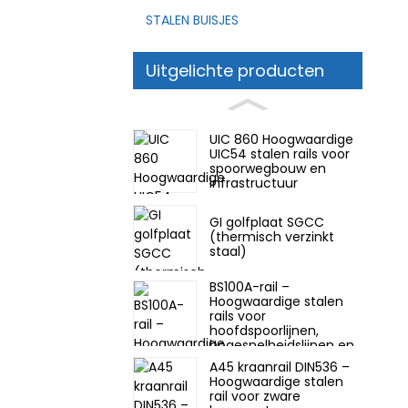
STALEN BUISJES
Uitgelichte producten
UIC 860 Hoogwaardige
UIC54 stalen rails voor
spoorwegbouw en
infrastructuur
GI golfplaat SGCC
(thermisch verzinkt
staal)
BS100A-rail –
Hoogwaardige stalen
rails voor
hoofdspoorlijnen,
hogesnelheidslijnen en
goederenlijnen
A45 kraanrail DIN536 –
Hoogwaardige stalen
rail voor zware