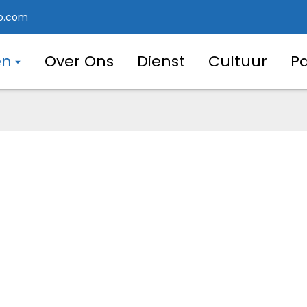
o.com
en
Over Ons
Dienst
Cultuur
P