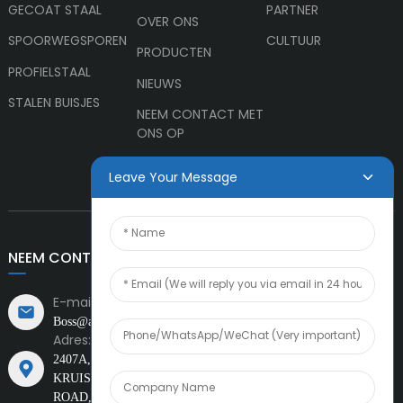
GECOAT STAAL
PARTNER
OVER ONS
SPOORWEGSPOREN
CULTUUR
PRODUCTEN
PROFIELSTAAL
NIEUWS
STALEN BUISJES
NEEM CONTACT MET
ONS OP
Leave Your Message
NEEM CONTACT MET ONS OP
E-mail:
Boss@amiacero.com
Adres:
2407A, CHOW TAI FOOK FINANCIAL
CENTRUM,
KRUISING VAN FIRST STREET EN XINCHENG WEST
ROAD, TEDA, TIANJIN, CHINA