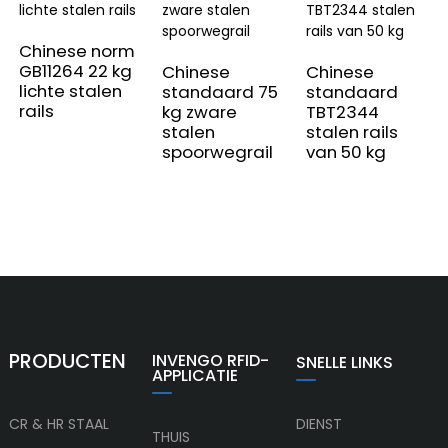
Chinese norm
GB11264 22 kg
Chinese
Chinese
lichte stalen
standaard 75
standaard
rails
kg zware
TBT2344
stalen
stalen rails
spoorwegrail
van 50 kg
PRODUCTEN
INVENGO RFID-
SNELLE LINKS
APPLICATIE
CR & HR STAAL
DIENST
THUIS