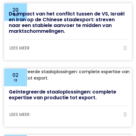
20
De impact van het conflict tussen de VS, Israël
03
en Iran op de Chinese staalexport: streven
naar een stabiele aanvoer te midden van
marktschommelingen.
LEES MEER
02
12
Geïntegreerde staaloplossingen: complete
expertise van productie tot export.
LEES MEER