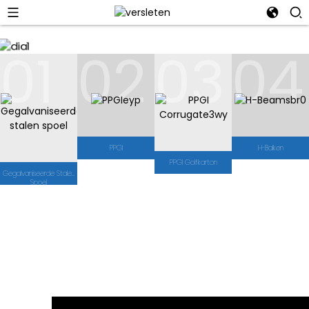
01
02
03
04
PPGI
H-Balken
PPGI Golfkarton
Gegalvaniseerde Stalen
Spoel