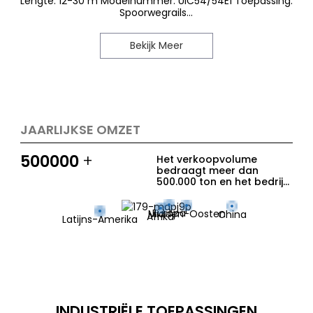
Lengte: 12-30 m Modelnummer: UIC54/54E1 Toepassing:
Spoorwegrails...
Bekijk Meer
JAARLIJKSE OMZET
500000
+
Het verkoopvolume
bedraagt ​​meer dan
500.000 ton en het bedrijf
levert eersteklas service
aan meer dan 400
Europa
Midden-Oosten
China
eindklanten in meer dan
Afrika
Latijns-Amerika
100 landen en regio's
wereldwijd.
INDUSTRIËLE TOEPASSINGEN