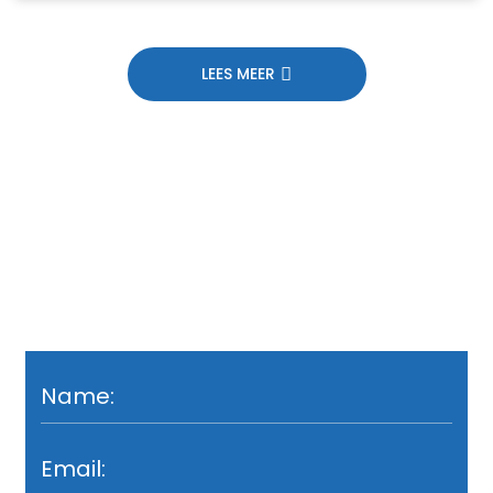
LEES MEER
Crafted For
Durability, Delivered
With Precision