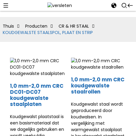
Thuis
Producten
CR & HR STAAL
KOUDGEWALSTE STAALSPOL, PLAAT EN STRIP
1,0 mm-2,0 mm CRC
koudgewalste
1,0 mm-2,0 mm CRC
staalrollen
DC01-DC07
koudgewalste
staalplaten
Koudgewalst staal wordt
geproduceerd door
Koudgewalst plaatstaal is
koudwalsen. In
een basismateriaal dat
vergelijking met
we dagelijks gebruiken en
warmgewalst staalplaat
wordt veelvuldig