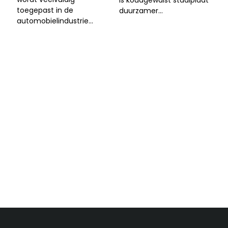
is koudgewalst staalplaat
toegepast in de
duurzamer...
automobielindustrie...