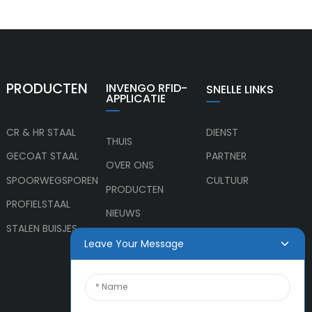
PRODUCTEN
INVENGO RFID-
SNELLE LINKS
APPLICATIE
CR & HR STAAL
DIENST
THUIS
GECOAT STAAL
PARTNER
OVER ONS
SPOORWEGSPOREN
CULTUUR
PRODUCTEN
PROFIELSTAAL
NIEUWS
STALEN BUISJES
NEEM CONTACT MET
Leave Your Message
ONS OP