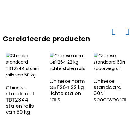
Gerelateerde producten
Chinese norm
Chinese
GB11264 22 kg
standaard
Chinese
lichte stalen
60N
standaard
rails
spoorwegrail
TBT2344
stalen rails
van 50 kg