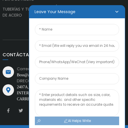
CONTÁCTANOS
TUBERÍAS Y TUBOS
Leave Your Message
DE ACERO
CONTÁCTANOS
Correo electrónico:
Boss@amiacero.com
DIRECCIÓN:
2407A, CHOW TAI FOOK FINANCIAL
CENTRO,
INTERSECCIÓN DE LA PRIMERA CALLE Y LA
CARRETERA XINCHENG OESTE, TEDA, TIANJIN, CHINA
AI Helps Write