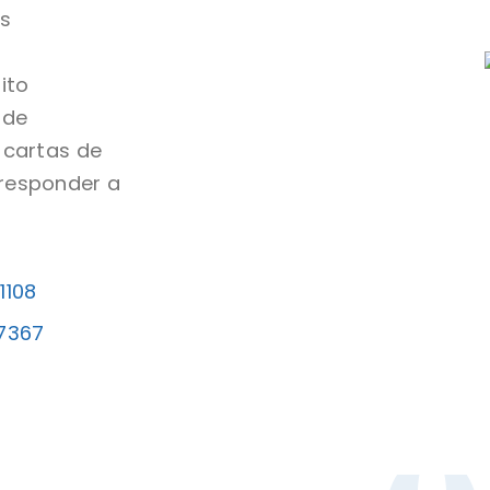
us
ito
 de
s cartas de
 responder a
1108
7367