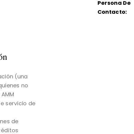
Persona De
Contacto:
ón
ación (una
quienes no
; AMM
e servicio de
ones de
réditos