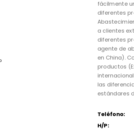
fácilmente u
diferentes p
Abastecimie
a clientes ex
diferentes 
agente de ab
en China). C
productos (E
internaciona
las diferenci
estándares d
Teléfono:
H/P: