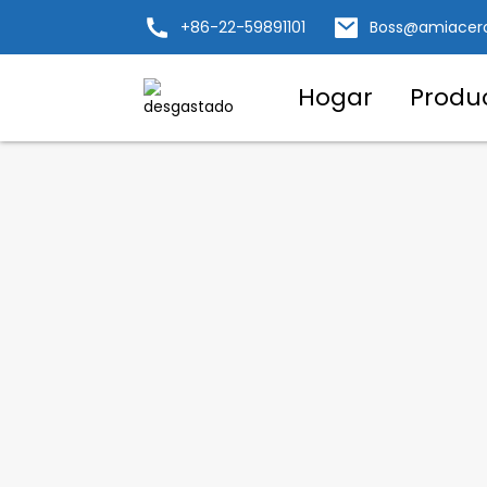
+86-22-59891101
Boss@amiacer
Hogar
Produ