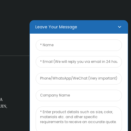
Leave Your Message
LA
JIN,