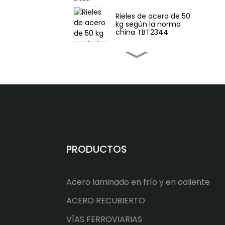
Rieles de acero de 50
kg según la norma
china TBT2344
Rieles de acero ligero
de 22 kg, norma china
GB11264
Riel pesado de acero
para ferrocarril,
estándar chino, 75 kg
Riel ferroviario estándar
PRODUCTOS
chino 60N
Acero laminado en frío y en caliente
Rieles para grúa ASTM
A759 CR175
ACERO RECUBIERTO
VÍAS FERROVIARIAS