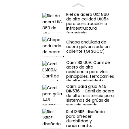
Riel de acero UIC 860
de alta calidad UIC54
para construcción e
infraestructura
ferroviaria
Chapa ondulada de
acero galvanizado en
caliente (GI SGCC)
Carril BS100A: Carril de
acero de alta
resistencia para vías
principales, ferrocarriles
de alta velocidad y
líneas de mercancías.
Carril para grúa A45
DIN536 – Carril de acero
de alta resistencia para
sistemas de grúas de
servicio pesado.
Riel 136RE: diseñado
para ofrecer
durabilidad y
rendimiento.