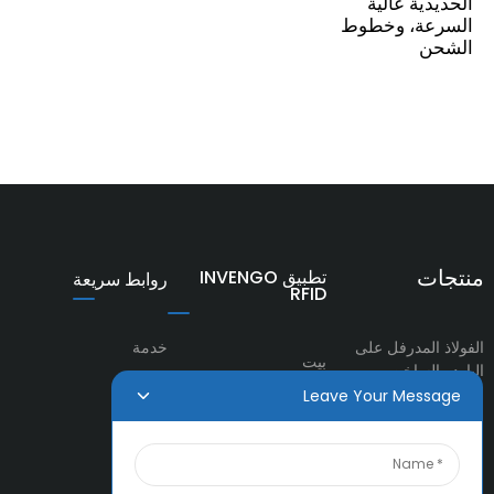
الحديدية عالية
السرعة، وخطوط
الشحن
منتجات
تطبيق INVENGO
روابط سريعة
RFID
الفولاذ المدرفل على
خدمة
بيت
البارد والساخن
شريك
Leave Your Message
معلومات عنا
الفولاذ المطلي
ثقافة
منتجات
خطوط السكك الحديدية
أخبار
فولاذ مقطعي