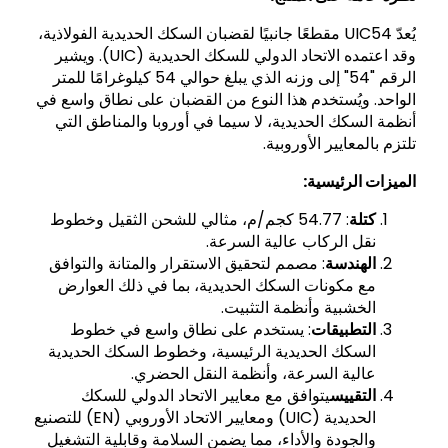
يُعدّ UIC54 مقطعًا جانبيًا لقضبان السكك الحديدية الفولاذية،
وقد اعتمده الاتحاد الدولي للسكك الحديدية (UIC). ويشير
الرقم "54" إلى وزنه الذي يبلغ حوالي 54 كيلوغرامًا للمتر
الواحد. ويُستخدم هذا النوع من القضبان على نطاق واسع في
أنظمة السكك الحديدية، لا سيما في أوروبا والمناطق التي
تلتزم بالمعايير الأوروبية.
الميزات الرئيسية:
كتلة
: 54.77 كجم/م، مثالي للشحن الثقيل وخطوط
نقل الركاب عالية السرعة.
الهندسة
: مصمم لتحقيق الاستقرار والمتانة والتوافق
مع مكونات السكك الحديدية، بما في ذلك العوارض
الخشبية وأنظمة التثبيت.
التطبيقات
: يستخدم على نطاق واسع في خطوط
السكك الحديدية الرئيسية، وخطوط السكك الحديدية
عالية السرعة، وأنظمة النقل الحضري.
التقييس
يتوافق مع معايير الاتحاد الدولي للسكك
الحديدية (UIC) ومعايير الاتحاد الأوروبي (EN) للتصنيع
والجودة والأداء، مما يضمن السلامة وقابلية التشغيل