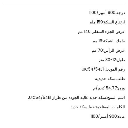
درجة:
900 أمبير/1100
ارتفاع السكة:
159 ملم
عرض الجزء السفلي:
140 مم
سُمك الشبكة:
16 مم
عرض الرأس:
70 مم
طول:
12-30 متر
رقم الموديل:
UIC54/54E1
طلب:
سكة حديدية
وزن:
54.77 كجم/م
اسم المنتج:
سكة حديد عالية الجودة من طراز UIC54/54E1،
الكلمات المفتاحية:
خط سكة حديد
مادة:
900 أمبير/1100