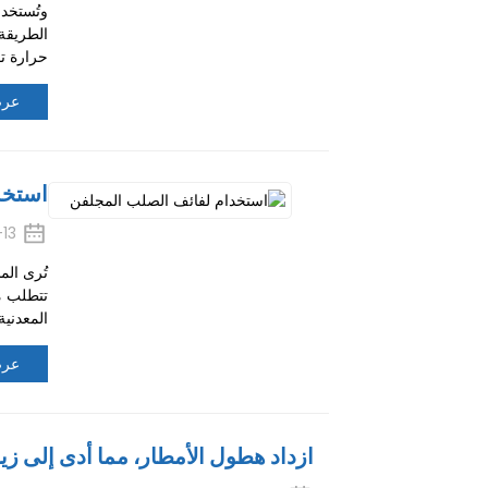
وتُستخد
الطريقة
حرارة تقارب 5000 درجة
عرض
استخد
13
تُرى الم
تتطلب مق
المعدنية
عرض
ازداد هطول الأمطار، مما أدى إلى زي