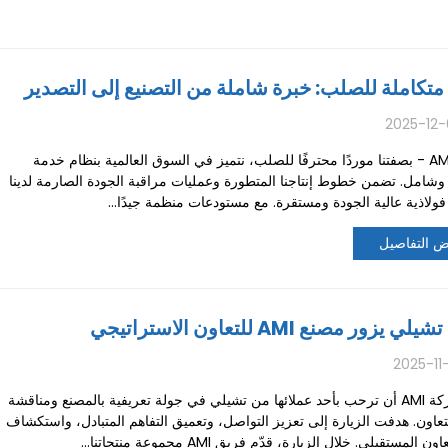
متكاملة للصلب: خبرة شاملة من التصنيع إلى التصدير
2025-12-
شركة AMI - بصفتنا موردًا محترفًا للصلب، نتميز في السوق العالمية بنظام خدمة
وشامل. تضمن خطوط إنتاجنا المتطورة وعمليات مراقبة الجودة الصارمة لدينا
ولاذية عالية الجودة ومستقرة. مع مستودعات منظمة جيدًا...
 التفاصيل
 يزور مصنع AMI للتعاون الاستراتيجي
2025-11
يسرّ شركة AMI أن ترحب بأحد عملائها من تشيلي في جولة تعريفية بالمصنع ومناقشة
اون. هدفت الزيارة إلى تعزيز التواصل، وتعميق التفاهم المتبادل، واستكشاف
ن المستقبلي. خلال الزيارة، قدّم فريق AMI مجموعة منتجاتنا...