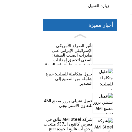
زيارة العميل
أخبار مميزة
تأثير الصراع الأمريكي
الإسرائيلي الإيراني على
صادرات الصلب الصينية:
السعي لتحقيق إمدادات
مستقرة وسط تقلبات السوق
حلول متكاملة للصلب: خبرة
شاملة من التصنيع إلى
التصدير
عميل تشيلي يزور مصنع AMI
للتعاون الاستراتيجي
شركة AMI Steel تتألق في
معرض كانتون الـ137: منتجات
وخدمات عالية الجودة تفتح