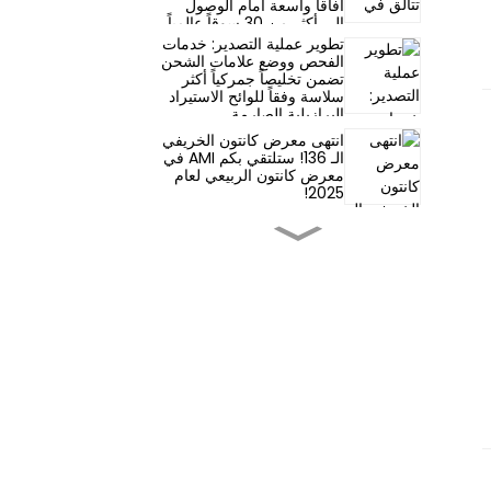
آفاقاً واسعة أمام الوصول
إلى أكثر من 30 سوقاً عالمياً
تطوير عملية التصدير: خدمات
الفحص ووضع علامات الشحن
تضمن تخليصاً جمركياً أكثر
سلاسة وفقاً للوائح الاستيراد
البرازيلية الصارمة.
انتهى معرض كانتون الخريفي
الـ 136! ستلتقي بكم AMI في
معرض كانتون الربيعي لعام
2025!
التخزين والاحتياطات اللازمة
لملفات الصلب المجلفن
عملية إنتاج الفولاذ المجلفن
بالغمس الساخن
استخدام لفائف الصلب
المجلفن