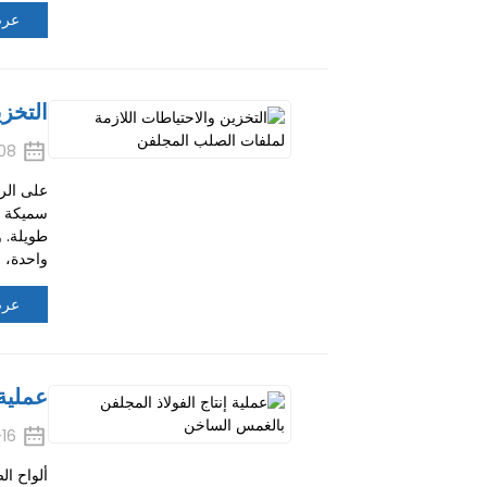
عرض
التخزي
08
على الرغ
سميكة نس
طويلة. و
واحدة، وق
عرض
عملية 
16
ألواح ا