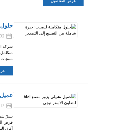
عرض التفاصيل
حلول 
02
متكامل 
منتجات ف
عرض
عميل تشيلي
-17
فرص التع
آفاق التعاو