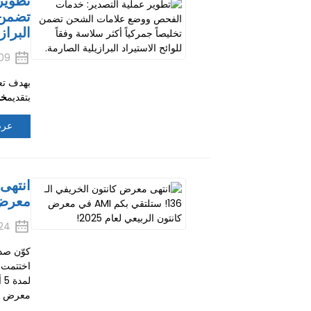
تطوير
تضمن ت
البراز
09
بتقديم
خد
عرض
معرض ك
24
كوّن صدا
معرض كانتو