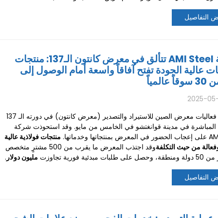
 التفاصيل
شركة AMI Steel تتألق في معرض كانتون الـ137: منتجات
 عالية الجودة تفتح آفاقاً واسعة أمام الوصول إلى
 عالمياً
2025-05-
اختتمت فعاليات معرض الصين للاستيراد والتصدير (معرض كانتون) في دورته الـ 137
ها المباشرة في مدينة قوانغتشو في الخامس من مايو. وقد استحوذت شركة
تجاتها وخدماتها.
منتجات فولاذية عالية
فعالة من حيث التكلفة
وقد اجتذب المعرض ما يقرب من 500 مشترٍ متخصص
لبات مبدئية فورية تجاوزت
مليون دولار
.
 التفاصيل