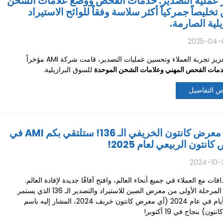
 عملية التصدير: خدمات الفحص ووضع علامات الشحن
خليصاً جمركياً أكثر سلاسة وفقاً للوائح الاستيراد
يلية الصارمة.
2025-04-
بهدف تعزيز تجربة العملاء وتحسين عمليات التصدير، قامت شركة AMI مؤخراً
مات الفحص المهني وعلامات الشحن الموحدة
للسوق البرازيلية.
 التفاصيل
انتهى معرض كانتون الخريفي الـ 136! ستلتقي بكم AMI في
انتون الربيعي لعام 2025!
2024-10-
قات مع العملاء في جميع أنحاء العالم، وافتح آفاقًا جديدة لإفادة العالم.
اختتمت المرحلة الأولى من معرض الصين للاستيراد والتصدير الـ 136 الذي يستمر
لمدة 5 أيام في عام 2024 (أي معرض كانتون خريف 2024، المشار إليه باسم
ن) بنجاح في 19 أكتوبر!