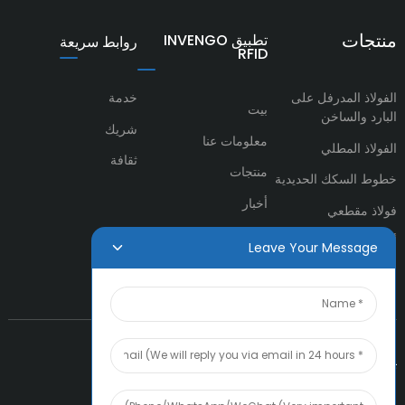
منتجات
تطبيق INVENGO
روابط سريعة
RFID
الفولاذ المدرفل على
خدمة
بيت
البارد والساخن
شريك
معلومات عنا
الفولاذ المطلي
ثقافة
منتجات
خطوط السكك الحديدية
أخبار
فولاذ مقطعي
اتصل بنا
أنابيب ومواسير فولاذية
Leave Your Message
تواصل معنا