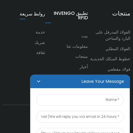
منتجات
تطبيق INVENGO
روابط سريعة
RFID
الفولاذ المدرفل على
خدمة
بيت
البارد والساخن
شريك
معلومات عنا
الفولاذ المطلي
ثقافة
منتجات
خطوط السكك الحديدية
أخبار
فولاذ مقطعي
اتصل بنا
أنابيب ومواسير فولاذية
Leave Your Message
تواصل معنا