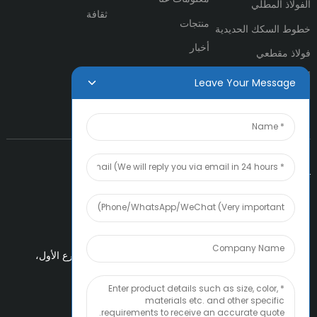
الفولاذ المطلي
ثقافة
منتجات
خطوط السكك الحديدية
أخبار
فولاذ مقطعي
اتصل بنا
أنابيب ومواسير فولاذية
Leave Your Message
تواصل معنا
بريد إلكتروني:
Boss@amiacero.com
عنوان:
2407A، تشاو تاي فوك فاينانشال
تقاطع سنتر، الشارع الأول،
وطريق شينتشنغ الغربي، تيدا، تيانجين، الصين