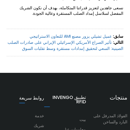
نسعى جاهدين لتعزيز قدراتنا المتكاملة، بهدف أن نكون الشريك
المفضل لسلاسل إمداد الصلب المستقرة وعالية الجودة.
سابق:
عميل تشيلي يزور مصنع AMI للتعاون الاستراتيجي
التالي:
تأثير الصراع الأمريكي الإسرائيلي الإيراني على صادرات الصلب
الصينية: السعي لتحقيق إمدادات مستقرة وسط تقلبات السوق
منتجات
تطبيق INVENGO
روابط سريعة
RFID
الفولاذ المدرفل على
خدمة
بيت
البارد والساخن
شريك
معلومات عنا