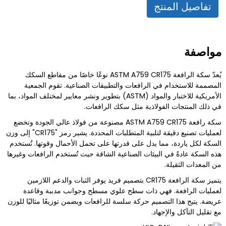
تفاصيل المنتج
مواصفة
يُعدّ سكة الرافعة ASTM A759 CR175 نوعًا خاصًا من مقاطع السكك
المصممة للاستخدام في الرافعات والتطبيقات الصناعية. تقوم الجمعية
الأمريكية للاختبار والمواد (ASTM) بتطوير ونشر معايير لمختلف المواد، بما
في ذلك المنتجات الفولاذية مثل سكك الرافعات.
سكة رافعة ASTM A759 CR175 مصنوعة من فولاذ عالي الجودة وتخضع
لعمليات تصنيع دقيقة لتلبية المتطلبات المحددة. يشير رمز "CR175" إلى وزن
السكة لكل ياردة، مما يدل على قدرتها على تحمل الأحمال وقوتها. تُستخدم
هذه السكة عادةً في البيئات الصناعية الشاقة حيث تُستخدم الرافعات وغيرها
من المعدات الثقيلة.
يتميز سكة الرافعة CR175 بتصميم فريد يوفر الثبات والدعم اللازمين
لعمليات الرافعة. فهي ذات سطح علوي مسطح وجوانب مدببة وقاعدة
عريضة. يتيح هذا التصميم حركة سلسة للرافعات ويضمن توزيعًا مثاليًا للوزن
مع تقليل التآكل والإجهاد.