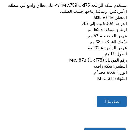
يستخدم سكة الرافعة ASTM A759 CR175 على نطاق واسع في منطقة
الأمريكتين، ويمكننا إنتاجها حسب الطلب.
المعيار: AISI، ASTM
الدرجة: 900A وما إلى ذلك
ارتفاع السكة: 152.4 مم
عرض القاعدة: 52.4 مم
سُمك الشبكة: 38.1 مم
عرض الرأس: 102.4 مم
الطول: 12 متر
رقم الموديل: MRS 87B (CR 175)
التطبيق: سكة رافعة
الوزن: 86.8 كجم/م
الشهادة: 3.1 MTC
اتصل بنا