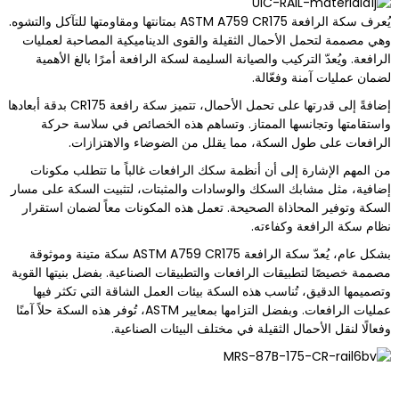
يُعرف سكة الرافعة ASTM A759 CR175 بمتانتها ومقاومتها للتآكل والتشوه.
وهي مصممة لتحمل الأحمال الثقيلة والقوى الديناميكية المصاحبة لعمليات
الرافعة. ويُعدّ التركيب والصيانة السليمة لسكة الرافعة أمرًا بالغ الأهمية
لضمان عمليات آمنة وفعّالة.
إضافةً إلى قدرتها على تحمل الأحمال، تتميز سكة رافعة CR175 بدقة أبعادها
واستقامتها وتجانسها الممتاز. وتساهم هذه الخصائص في سلاسة حركة
الرافعات على طول السكة، مما يقلل من الضوضاء والاهتزازات.
من المهم الإشارة إلى أن أنظمة سكك الرافعات غالباً ما تتطلب مكونات
إضافية، مثل مشابك السكك والوسادات والمثبتات، لتثبيت السكة على مسار
السكة وتوفير المحاذاة الصحيحة. تعمل هذه المكونات معاً لضمان استقرار
نظام سكة الرافعة وكفاءته.
بشكل عام، يُعدّ سكة الرافعة ASTM A759 CR175 سكة متينة وموثوقة
مصممة خصيصًا لتطبيقات الرافعات والتطبيقات الصناعية. بفضل بنيتها القوية
وتصميمها الدقيق، تُناسب هذه السكة بيئات العمل الشاقة التي تكثر فيها
عمليات الرافعات. وبفضل التزامها بمعايير ASTM، تُوفر هذه السكة حلاً آمنًا
وفعالًا لنقل الأحمال الثقيلة في مختلف البيئات الصناعية.