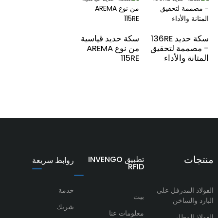
سكة حديد 136RE
سكة حديد قياسية
- مصممة لتحقيق
من نوع AREMA
المتانة والأداء
115RE
منتجات
تطبيق INVENGO
روابط سريعة
RFID
الفولاذ المدرفل على
خدمة
بيت
البارد والساخن
شريك
معلومات عنا
الفولاذ المطلي