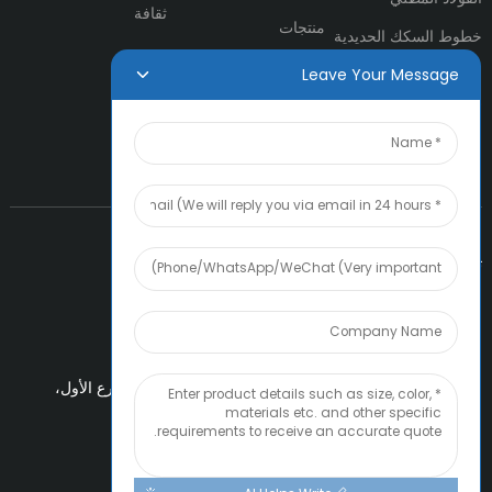
ثقافة
منتجات
خطوط السكك الحديدية
أخبار
فولاذ مقطعي
Leave Your Message
اتصل بنا
أنابيب ومواسير فولاذية
تواصل معنا
بريد إلكتروني:
Boss@amiacero.com
عنوان:
2407A، تشاو تاي فوك فاينانشال
تقاطع سنتر، الشارع الأول،
وطريق شينتشنغ الغربي، تيدا، تيانجين، الصين