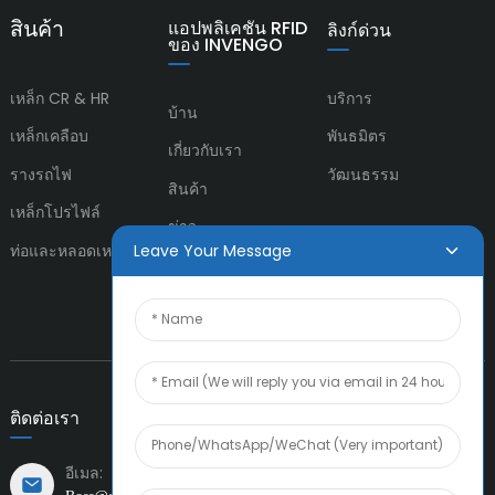
สินค้า
แอปพลิเคชัน RFID
ลิงก์ด่วน
ของ INVENGO
เหล็ก CR & HR
บริการ
บ้าน
เหล็กเคลือบ
พันธมิตร
เกี่ยวกับเรา
รางรถไฟ
วัฒนธรรม
สินค้า
เหล็กโปรไฟล์
ข่าว
Leave Your Message
ท่อและหลอดเหล็ก
ติดต่อเรา
ติดต่อเรา
อีเมล: