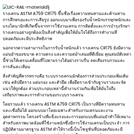
รางเครน ASTM A759 CR175 ขึ้นชื่อเรื่องความทนทานและต้านทาน
การสึกหรอและการเสียรูป ออกแบบมาเพื่อรองรับน้ำหนักบรรทุกหนักและ
แรงไดนามิกที่เกิดขึ้นจากการใช้งานเครน การติดตั้งและการบำรุงรักษา
รางเครนอย่างถูกต้องเป็นสิ่งสำคัญเพื่อให้มั่นใจได้ถึงการทำงานที่
ปลอดภัยและมีประสิทธิภาพ
นอกจากความสามารถในการรับน้ำหนักแล้ว รางเครน CR175 ยังมีความ
แม่นยำของขนาด ความตรง และความสม่ำเสมอที่ดีเยี่ยม คุณสมบัติเหล่า
นี้ช่วยให้เครนเคลื่อนที่ไปตามรางได้อย่างราบรื่น ลดเสียงรบกวนและ
การสั่นสะเทือน
สิ่งสำคัญที่ควรทราบคือ ระบบรางเครนมักต้องการส่วนประกอบเพิ่มเติม
เช่น คลิปยึดราง แผ่นรอง และตัวยึด เพื่อยึดรางเข้ากับฐานรางและจัด
แนวให้ถูกต้อง ส่วนประกอบเหล่านี้ทำงานร่วมกันเพื่อให้มั่นใจถึง
เสถียรภาพและการทำงานของระบบรางเครน
โดยรวมแล้ว รางเครน ASTM A759 CR175 เป็นรางที่มีความทนทาน
และเชื่อถือได้ ออกแบบมาโดยเฉพาะสำหรับงานเครนและงาน
อุตสาหกรรม โครงสร้างที่แข็งแรงและการออกแบบที่แม่นยำทำให้เหมาะ
สำหรับสภาพแวดล้อมที่ใช้งานหนักซึ่งมีการใช้งานเครนเป็นประจำ การ
ปฏิบัติตามมาตรฐาน ASTM ทำให้รางนี้เป็นโซลูชันที่ปลอดภัยและมี