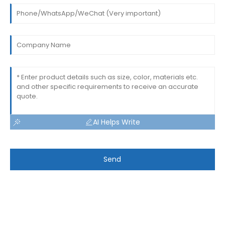
AI Helps Write
Send