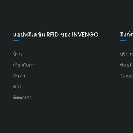
แอปพลิเคชัน RFID ของ INVENGO
ลิงก์
บ้าน
บริกา
เกี่ยวกับเรา
พันธม
สินค้า
วัฒน
ข่าว
ติดต่อเรา