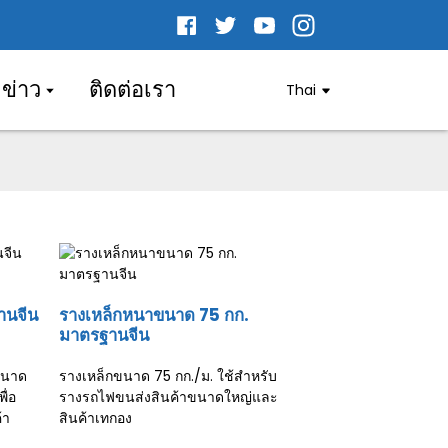
ข่าว
ติดต่อเรา
Thai
านจีน
รางเหล็กหนาขนาด 75 กก.
มาตรฐานจีน
ขนาด
รางเหล็กขนาด 75 กก./ม. ใช้สำหรับ
ื่อ
รางรถไฟขนส่งสินค้าขนาดใหญ่และ
้า
สินค้าเทกอง