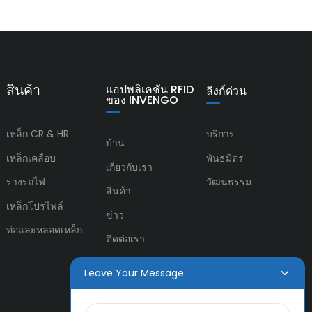
สินค้า
แอปพลิเคชัน RFID
ลิงก์ด่วน
ของ INVENGO
เหล็ก CR & HR
บริการ
บ้าน
เหล็กเคลือบ
พันธมิตร
เกี่ยวกับเรา
รางรถไฟ
วัฒนธรรม
สินค้า
เหล็กโปรไฟล์
ข่าว
ท่อและหลอดเหล็ก
ติดต่อเรา
Leave Your Message