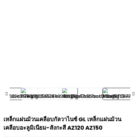
เหล็กแผ่นม้วนเคลือบกัลวาไนซ์ GL เหล็กแผ่นม้วน
เคลือบอะลูมิเนียม-สังกะสี AZ120 AZ150