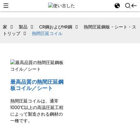
家
製品
CR鋼およびHR鋼
熱間圧延鋼板・シート・ス
トリップ
熱間圧延コイル
最高品質の熱間圧延鋼
板コイル／シート
熱間圧延コイルは、通常
1000℃以上の高温圧延工程
によって製造される鋼材の
一種です。