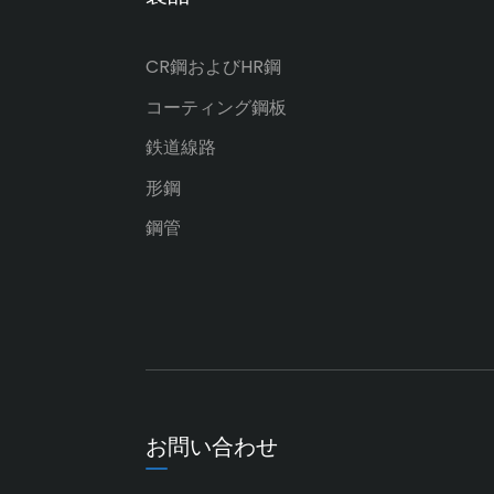
途
CR鋼およびHR鋼
降雨量の増加に伴い、パナ
マ運河の船舶交通量が再び
増加した。
コーティング鋼板
鉄道線路
形鋼
鋼管
お問い合わせ