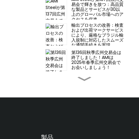
易会で輝きを放つ：高品質
な製品とサービスが30以
上のグローバル市場へのア
クセスを促進
輸出プロセスの改善：検査
および出荷マークサービス
により、厳格なブラジル輸
入規制に対応したスムーズ
な通関手続きを実現
第136回秋季広州交易会は
終了しました！AMIは
2025年春季広州交易会で
お会いしましょう！
亜鉛メッキ鋼コイルの保管
および注意事項
溶融亜鉛めっき鋼板の製造
工程
亜鉛メッキ鋼板コイルの用
製品