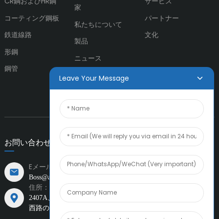
CR鋼およびHR鋼
サービス
家
コーティング鋼板
パートナー
私たちについて
鉄道線路
文化
製品
形鋼
ニュース
鋼管
お問い合わせ
Leave Your Message
お問い合わせ
Eメール:
Boss@amiacero.com
住所：
2407A、周大福金融
中国天津市天津大都市圏、第一街と新城
西路の交差点