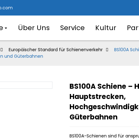
o.com
e
Über Uns
Service
Kultur
Par
Europäischer Standard für Schienenverkehr
BS100A Sch
ken und Güterbahnen
BS100A Schiene – H
Loading..
Loading..
Hauptstrecken,
Hochgeschwindigke
Güterbahnen
BS100A-Schienen sind für ansp