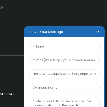
UR
Leave Your Message
INCHENG