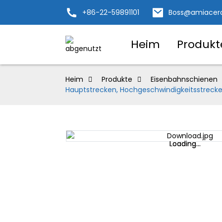
+86-22-59891101
Boss@amiacer
Heim
Produkt
Heim
Produkte
Eisenbahnschienen
Hauptstrecken, Hochgeschwindigkeitsstrec
Loading...
Loading...