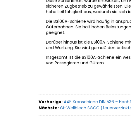
Diese Schienenart wurde entwickelt, um 
sicheren Zugbetrieb zu gewährleisten. Die
hohe Leitfähigkeit aus, wodurch sie sich
Die BS100A-Schiene wird häufig in anspr
Güterbahnen. Sie hält hohen Belastungen
geeignet.
Darüber hinaus ist die BS100A-Schiene m
und Wartung. Sie wird gemäß den britisch
Insgesamt ist die BS100A-Schiene ein wese
von Passagieren und Gütern.
Vorherige:
A45 Kranschiene DIN 536 – Hoch
Nächste:
GI-Wellblech SGCC (feuerverzinkte