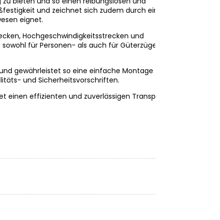
 zu bieten und so einen reibungslosen und
ißfestigkeit und zeichnet sich zudem durch eine
wesen eignet.
recken, Hochgeschwindigkeitsstrecken und
 sowohl für Personen- als auch für Güterzüge
 und gewährleistet so eine einfache Montage
täts- und Sicherheitsvorschriften.
et einen effizienten und zuverlässigen Transport