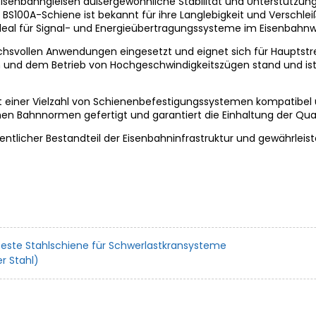
Eisenbahngleisen außergewöhnliche Stabilität und Unterstützung
 BS100A-Schiene ist bekannt für ihre Langlebigkeit und Verschle
 ideal für Signal- und Energieübertragungssysteme im Eisenbahn
uchsvollen Anwendungen eingesetzt und eignet sich für Hauptst
 und dem Betrieb von Hochgeschwindigkeitszügen stand und ist
it einer Vielzahl von Schienenbefestigungssystemen kompatibel
en Bahnnormen gefertigt und garantiert die Einhaltung der Quali
ntlicher Bestandteil der Eisenbahninfrastruktur und gewährleist
feste Stahlschiene für Schwerlastkransysteme
r Stahl)