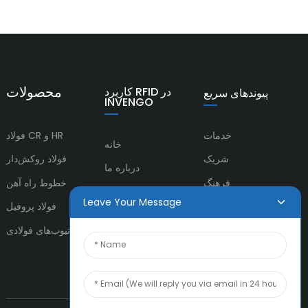
محصولات
کاربرد RFID در
پیوندهای سریع
INVENGO
خدمات
فولاد CR و HR
خانه
شریک
فولاد روکش‌دار
درباره ما
فرهنگ
خطوط راه آهن
محصولات
Leave Your Message
فولاد پروفیل
اخبار
لوله‌ها و تیوب‌های فولادی
تماس با ما