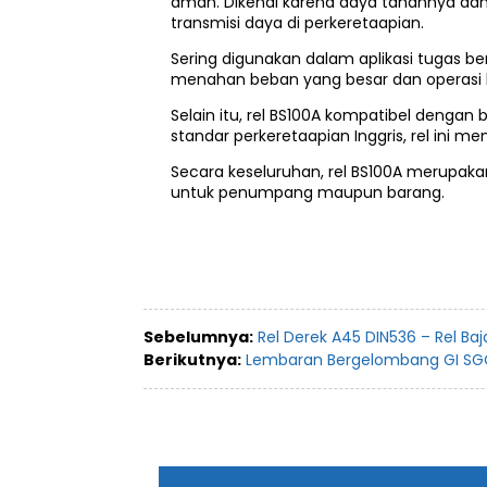
aman. Dikenal karena daya tahannya dan 
transmisi daya di perkeretaapian.
Sering digunakan dalam aplikasi tugas ber
menahan beban yang besar dan operasi 
Selain itu, rel BS100A kompatibel deng
standar perkeretaapian Inggris, rel ini 
Secara keseluruhan, rel BS100A merupakan
untuk penumpang maupun barang.
Sebelumnya:
Rel Derek A45 DIN536 – Rel Ba
Berikutnya:
Lembaran Bergelombang GI SGC