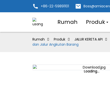
+86-22-59891101
Boss@amiacer
Rumah
Produk
Rumah
Produk
JALUR KERETA API
dan Jalur Angkutan Barang
Loading...
Loading...