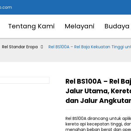
o.com
Tentang Kami
Melayani
Budaya
Rel Standar Eropa
Rel BS100A – Rel Baja Kekuatan Tinggi un
Rel BS100A – Rel B
Loading..
Loading..
Jalur Utama, Keret
dan Jalur Angkuta
Rel BS100A dirancang untuk apli
kereta api kecepatan tinggi, da
menahan beban berat dan operasi