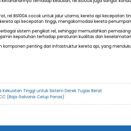
ketahanannya terhadap keausan, rel BS100A juga sangat kondukt
at, rel BS100A cocok untuk jalur utama, kereta api kecepatan ti
kereta api kecepatan tinggi, mengakomodasi kereta penumpan
an berbagai sistem pengikat rel, sehingga memudahkan pemasan
menjamin kepatuhan terhadap peraturan kualitas dan keselamatan
 komponen penting dari infrastruktur kereta api, yang menduku
ja Kekuatan Tinggi untuk Sistem Derek Tugas Berat
C (Baja Galvanis Celup Panas)