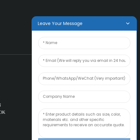
Leave Your Message
N
KOK