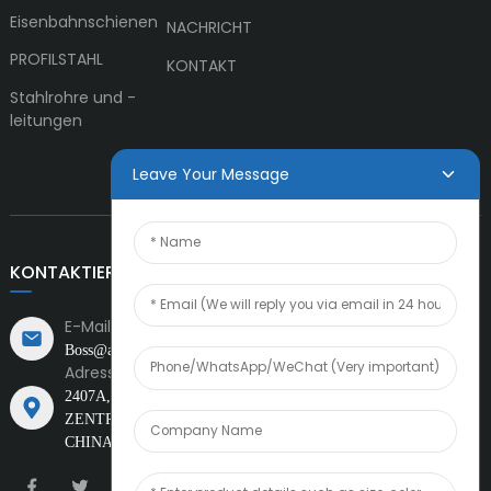
Eisenbahnschienen
NACHRICHT
PROFILSTAHL
KONTAKT
Stahlrohre und -
leitungen
Leave Your Message
KONTAKTIEREN SIE UNS
E-Mail:
Boss@amiacero.com
Adresse:
2407A, CHOW TAI FOOK FINANCIAL
KREUZUNG
ZENTRUM UND XINCHENG WEST ROAD, TEDA, TIANJIN,
CHINA