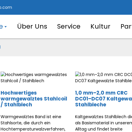
o.com
e
Über Uns
Service
Kultur
Par
l
Hochwertiges
1,0 mm–2,0 mm CRC
warmgewalztes Stahlcoil
DC01–DC07 Kaltgewa
/ Stahlblech
Stahlbleche
Warmgewalztes Band ist eine
Kaltgewalztes Stahlblech di
Stahlsorte, die durch ein
als Basismaterial in unsere
Hochtemperaturwalzverfahren,
Alltag und findet breite