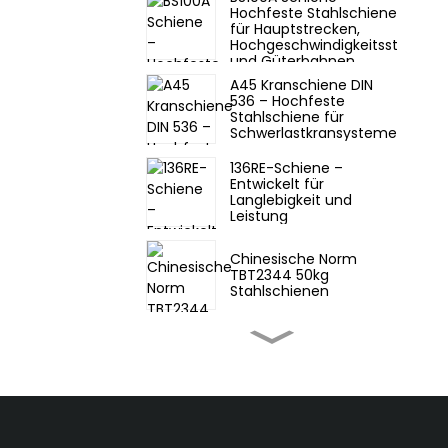
Hochfeste Stahlschiene
für Hauptstrecken,
Hochgeschwindigkeitsstrecken
und Güterbahnen
A45 Kranschiene DIN
536 – Hochfeste
Stahlschiene für
Schwerlastkransysteme
136RE-Schiene –
Entwickelt für
Langlebigkeit und
Leistung
Chinesische Norm
TBT2344 50kg
Stahlschienen
Chinesischer Standard
GB11264 22kg leichte
Stahlschienen
Chinesischer Standard
75 kg Eisenbahnstahl