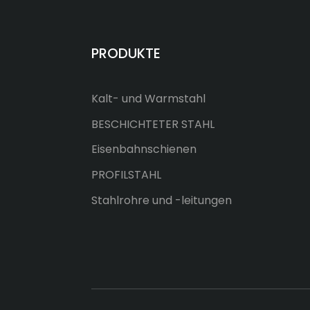
schwere Schiene
Chinesische Standard-
PRODUKTE
Eisenbahnschiene 60N
Kalt- und Warmstahl
ASTM A759 CR175
Kranschienen
BESCHICHTETER STAHL
Eisenbahnschienen
PROFILSTAHL
Stahlrohre und -leitungen