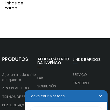
linhas de
carga.
PRODUTOS
APLICAÇÃO RFID
LINKS RÁPIDOS
DA INVENGO
Aço laminado a frio
SERVIÇO
LAR
e a quente
PARCEIRO
SOBRE NÓS
AÇO REVESTIDO
CULTURA
PRODUTOS
Leave Your Message
TRILHOS DE FERROVIA
NOTÍCIAS
PERFIL DE AÇO