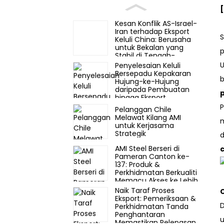
[
Kesan Konflik AS-Israel-
Iran terhadap Eksport
S
Keluli China: Berusaha
untuk Bekalan yang
p
Stabil di Tengah-
tengah Turun Naik
Penyelesaian Keluli
Pasaran
Bersepadu Kepakaran
b
Hujung-ke-Hujung
daripada Pembuatan
hingga Eksport
Pelanggan Chile
Melawat Kilang AMI
m
untuk Kerjasama
Strategik
d
AMI Steel Berseri di
Pameran Canton ke-
137: Produk &
Perkhidmatan Berkualiti
Memacu Akses ke Lebih
30 Pasaran Global
Naik Taraf Proses
C
Eksport: Pemeriksaan &
D
Perkhidmatan Tanda
Penghantaran
u
Memastikan Pelepasan