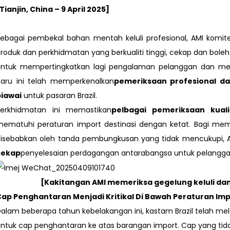
Tianjin, China – 9 April 2025]
ebagai pembekal bahan mentah keluli profesional, AMI kom
roduk dan perkhidmatan yang berkualiti tinggi, cekap dan boleh
Untuk mempertingkatkan lagi pengalaman pelanggan dan me
aru ini telah memperkenalkan
pemeriksaan profesional d
piawai
untuk pasaran Brazil.
Perkhidmatan ini memastikan
pelbagai pemeriksaan kuali
ematuhi peraturan import destinasi dengan ketat. Bagi me
isebabkan oleh tanda pembungkusan yang tidak mencukupi, 
cekap
penyelesaian perdagangan antarabangsa untuk pelangga
[Kakitangan AMI memeriksa gegelung keluli dan 
ap Penghantaran Menjadi Kritikal Di Bawah Peraturan Impo
alam beberapa tahun kebelakangan ini, kastam Brazil telah me
ntuk cap penghantaran ke atas barangan import. Cap yang tidak