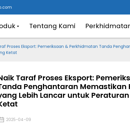
o.com
roduk
Tentang Kami
Perkhidmata
araf Proses Eksport: Pemeriksaan & Perkhidmatan Tanda Pengh
ang Ketat
Naik Taraf Proses Eksport: Pemeri
Tanda Penghantaran Memastikan 
yang Lebih Lancar untuk Peraturan 
Ketat
2025-04-09