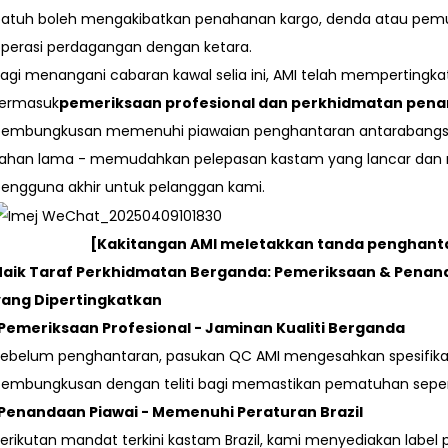
patuh boleh mengakibatkan penahanan kargo, denda atau pe
perasi perdagangan dengan ketara.
agi menangani cabaran kawal selia ini, AMI telah mempertingk
termasuk
pemeriksaan profesional dan perkhidmatan pen
pembungkusan memenuhi piawaian penghantaran antarabangsa
tahan lama - memudahkan pelepasan kastam yang lancar dan
engguna akhir untuk pelanggan kami.
[Kakitangan AMI meletakkan tanda penghanta
Naik Taraf Perkhidmatan Berganda: Pemeriksaan & Pena
yang Dipertingkatkan
Pemeriksaan Profesional - Jaminan Kualiti Berganda
ebelum penghantaran, pasukan QC AMI mengesahkan spesifikasi p
embungkusan dengan teliti bagi memastikan pematuhan sepe
Penandaan Piawai - Memenuhi Peraturan Brazil
erikutan mandat terkini kastam Brazil, kami menyediakan label