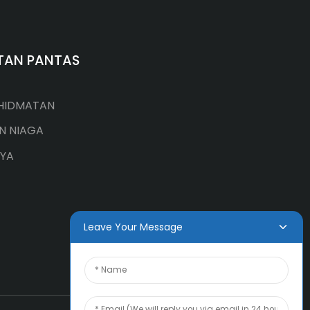
TAN PANTAS
HIDMATAN
N NIAGA
YA
Leave Your Message