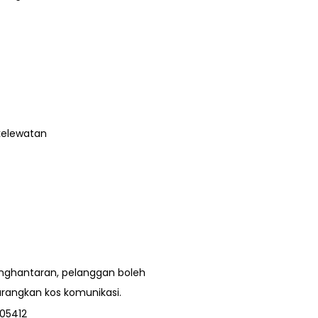
kelewatan
nghantaran, pelanggan boleh
angkan kos komunikasi.