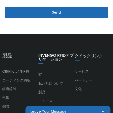
Send
製品
INVENGO RFIDアプ
クイックリンク
リケーション
CR鋼およびHR鋼
サービス
家
コーティング鋼板
パートナー
私たちについて
鉄道線路
文化
製品
形鋼
ニュース
鋼管
お問い合わせ
Leave Your Message