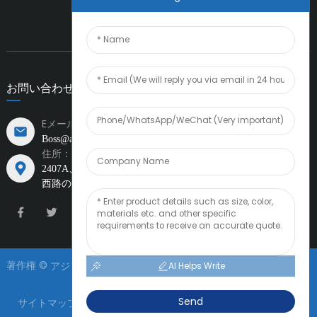
お問い合わせ
Eメール:
Boss@amiacero.com
住所：
2407A、周大福金融
中国天津市天津大都市圏、第一街と新城
西路の交差点
著作権 ©
無断転載を禁
アジアマテリアルズインダストリー株式会社
AI Helps Write
じます。
リソース
Send
サイトマップ
プライバシーポリシー
提供元：yinqingli.com