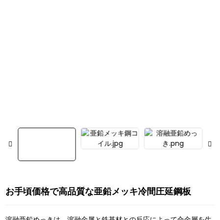
お手頃価格で高品質な亜鉛メッキ冷間圧延鋼板
溶融亜鉛めっきは、溶融金属と鉄基材との反応によって合金層を生