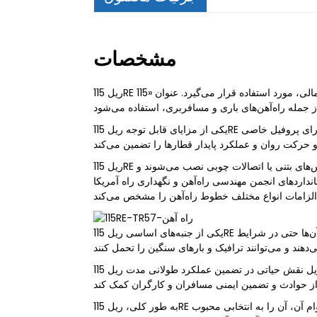
مشخصات
ریل 115RE نوعی ریل فولادی است که در خطوط راه‌آهن، عمدتاً در آمریکای شمالی، مورد استفاده قرار می‌گیرد. عنوان «115RE» به وزن ریل اشاره دارد که تقریباً 115 پوند بر یارد (57.1
یکی از مزایای قابل توجه ریل 115RE دوام و استحکام آن است که می‌تواند بارها و فشارهای قابل توجهی را که توسط قطارها اعمال می‌شود، تحمل کند. این ریل‌ها دارای پروفیل خاصی
ریل 115RE معمولاً از فولاد کربنی با استحکام بالا ساخته می‌شود که مقاومت سایشی و دوام بسیار خوبی را ارائه می‌دهد. این ریل‌ها روی تراورس‌های بتنی یا اتصالات چوبی نصب می‌شوند و
جمن مهندسی راه‌آهن و نگهداری راه آمریکا (AREMA) مطابقت دارد
یکی از جنبه‌های اساسی ریل 115RE تطبیق‌پذیری آن است، زیرا می‌توان از آن برای کاربردهای مختلف، از جمله خطوط اصلی، خطوط فرعی و محوطه‌ها استفاده کرد. آن‌ها حتی در شرایط
از نظر تعمیر و نگهداری، بازرسی و روغن کاری صحیح اتصالات و بست های ریل نقش حیاتی در تضمین عملکرد طولانی مدت ریل 115RE ایفا می کند. بازرسی و تعویض منظم ریل های
به طور کلی، ریل 115RE نوعی ریل فولادی بادوام و قابل اعتماد است که عملکرد بسیار خوبی را برای مسیرهای ریلی ارائه می‌دهد. کاربرد متنوع، استحکام و دوام آن، آن را به انتخابی محبوب