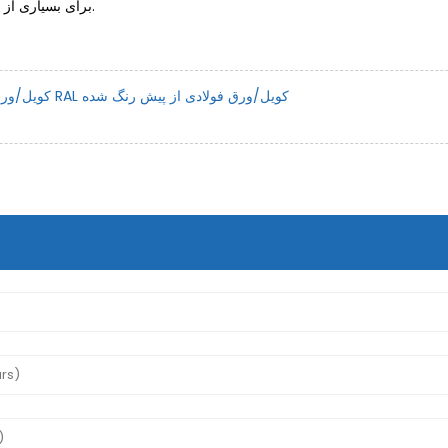
برای بسیاری از اپراتورهای راه‌آهن در آمریکای شمالی تبدیل کرده است.
قیمت ورق PPGI PPGL کویل/ورق فولادی با روکش رنگی RAL کویل/ورق فولادی از پیش رنگ شده