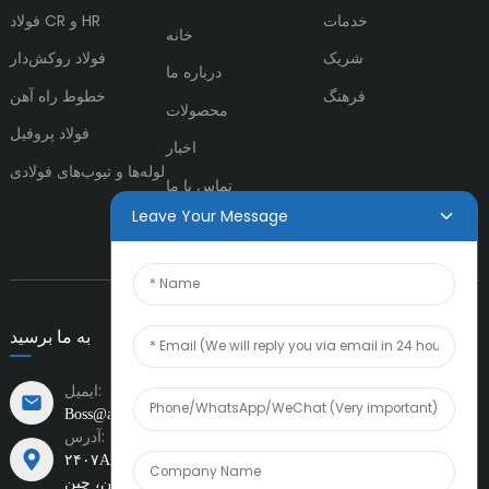
خدمات
فولاد CR و HR
خانه
شریک
فولاد روکش‌دار
درباره ما
فرهنگ
خطوط راه آهن
محصولات
فولاد پروفیل
اخبار
لوله‌ها و تیوب‌های فولادی
تماس با ما
Leave Your Message
به ما برسید
ایمیل:
Boss@amiacero.com
آدرس:
۲۴۰۷A، موسسه مالی چاو تای فوک
مرکز، خیابان اول و تقاطع
جاده غربی شینچنگ، تدا، تیانجین، چین