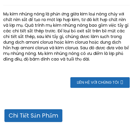
Mạ kẽm nhúng nóng là phản ứng giữa kim loại nóng chảy với
chất nền sắt để tạo ra một lớp hợp kim, từ đó kết hợp chất nền
và lớp mạ. Quá trình mạ kẽm nhúng nóng bao gồm việc tẩy gỉ
các chi tiết sắt thép trước. Để loại bỏ oxit sắt trên bề mặt các
chi tiết sắt thép, sau khi tẩy gỉ, chúng được làm sạch trong
dung dịch amoni clorua hoặc kẽm clorua hoặc dung dịch
hỗn hợp amoni clorua và kẽm clorua. Sau đó được đưa vào bể
mạ nhúng nóng. Mạ kẽm nhúng nóng có ưu điểm là lớp phủ
đồng đều, độ bám dính cao và tuổi thọ dài.
LIÊN HỆ VỚI CHÚNG TÔI
Chi Tiết Sản Phẩm