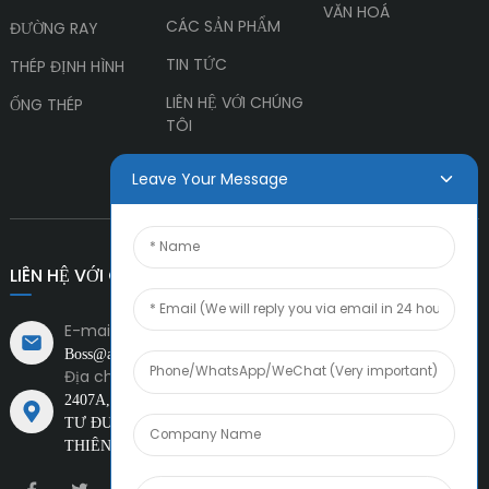
VĂN HOÁ
CÁC SẢN PHẨM
ĐƯỜNG RAY
TIN TỨC
THÉP ĐỊNH HÌNH
LIÊN HỆ VỚI CHÚNG
ỐNG THÉP
TÔI
Leave Your Message
LIÊN HỆ VỚI CHÚNG TÔI
E-mail:
Boss@amiacero.com
Địa chỉ:
2407A, CHOW TAI FOOK FINANCIAL
TRUNG TÂM, NGÃ
TƯ ĐƯỜNG SỐ 1 VÀ ĐƯỜNG TÂY XINCHENG, TEDA,
THIÊN TÂN, TRUNG QUỐC