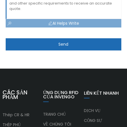
AI Helps Write
Send
CÁC SẢN
ỨNG DỤNG RFID
LIÊN KẾT NHANH
PHẨM
CỦA INVENGO
DỊCH VỤ
TRANG CHỦ
Thép CR & HR
CỘNG SỰ
VỀ CHÚNG TÔI
THÉP PHỦ