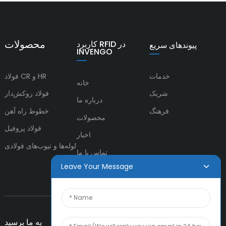
محصولات
کاربرد RFID در
پیوندهای سریع
INVENGO
خدمات
فولاد CR و HR
خانه
شریک
فولاد روکش‌دار
درباره ما
فرهنگ
خطوط راه آهن
محصولات
فولاد پروفیل
اخبار
لوله‌ها و تیوب‌های فولادی
تماس با ما
Leave Your Message
به ما برسید