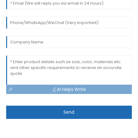
AI Helps Write
Send