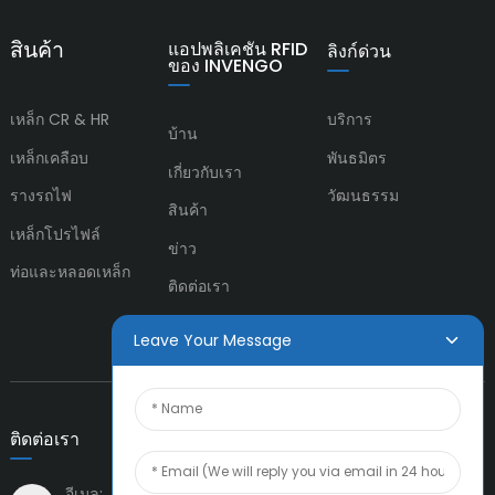
สินค้า
แอปพลิเคชัน RFID
ลิงก์ด่วน
ของ INVENGO
เหล็ก CR & HR
บริการ
บ้าน
เหล็กเคลือบ
พันธมิตร
เกี่ยวกับเรา
รางรถไฟ
วัฒนธรรม
สินค้า
เหล็กโปรไฟล์
ข่าว
ท่อและหลอดเหล็ก
ติดต่อเรา
Leave Your Message
ติดต่อเรา
อีเมล: