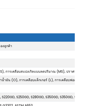
องลูกค้า
NS), การเคลือบสแปงเกิลแบบลดปริมาณ (MS), ปราศจากสแปงเกิล (FS)
าน้ำมัน (O), การเคลือบแล็กเกอร์ (L), การเคลือบฟอสเฟต (P), ไม่ผ่านการ
D, S220GD, S250GD, S280GD, S350GD, S350GD, S550GD; SGCC, SG
 JIS G3302, ASTM A653