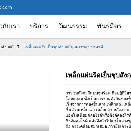
o.com
ยวกับเรา
บริการ
วัฒนธรรม
พันธมิตร
บสังกะสี
เหล็กแผ่นรีดเย็นชุบสังกะสีคุณภาพสูง ราคาดี
เหล็กแผ่นรีดเย็นชุบสัง
Loading..
Loading..
การชุบสังกะสีแบบจุ่มร้อน คือปฏิกิริ
โลหะผสม ซึ่งเป็นการรวมตัวกันของพื้น
เริ่มจากการดองชิ้นส่วนเหล็กและเหล็
ชิ้นส่วนเหล็กและเหล็กกล้า หลัง
แอมโมเนียมคลอไรด์หรือซิงค์คลอไ
ซิงค์คลอไรด์ แล้วจึงนำไปแช่ในอ่างชุ
คือ การเคลือบสม่ำเสมอ การยึดเกา