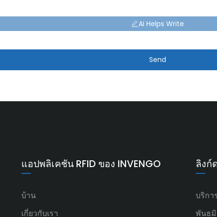
AI Helps Write
Send
แอปพลิเคชัน RFID ของ INVENGO
ลิงก์
บ้าน
บริกา
เกี่ยวกับเรา
พันธม