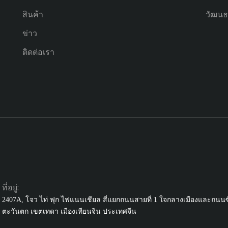
สินค้า
วัฒน
ข่าว
ติดต่อเรา
ที่อยู่:
2407A, โจว ไท่ ฟุก ไฟแนนเชียล
สี่แยกถนนสายที่ 1 ใจกลางเมืองและถนนซ
ตะวันตก เขตเทดา เมืองเทียนจิน ประเทศจีน