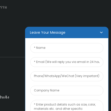
ธรรม
Leave Your Message
ินเฉิง